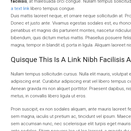
facilisis
, at malesuada orci congue. Nullam tempus sollicitudi
a text link
libero tempus congue.
Duis mattis laoreet neque, et ornare neque sollicitudin at. P
Donec et justo ante. Vivamus egestas sodales est, eu rhon
penatibus et magnis dis parturient montes, nascetur ridiculus 
bibendum, quis dictum metus mattis. Phasellus posuere felis
magna, tempor in blandit id, porta in ligula. Aliquam laoreet ni
Quisque This Is A Link Nibh Facilisis
Nullam tempus sollicitudin cursus. Nulla elit mauris, volutpat 
adipiscing erat. Curabitur adipiscing erat vel libero tempus
Aenean gravida mi non aliquet porttitor. Praesent dapibus, n
metus, in convallis libero ligula ut eros.
Proin suscipit, ex non sodales aliquam, ante mauris laoreet fe
sem magna, iaculis ut pretium ac, tincidunt vel ipsum. Maece
sem accumsan nunc, nec scelerisque elit turpis eget mauris. 