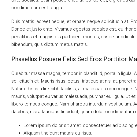
ante sodales. Etiam posuere leo ut leo laoreet, a gravida dui ul
condimentum est feugiat.
Duis mattis laoreet neque, et ornare neque sollicitudin at. P
Donec et justo ante. Vivamus egestas sodales est, eu rhon
penatibus et magnis dis parturient montes, nascetur ridiculus 
bibendum, quis dictum metus mattis.
Phasellus Posuere Felis Sed Eros Porttitor Ma
Curabitur massa magna, tempor in blandit id, porta in ligula. 
sollicitudin et. Mauris risus lectus, tristique at nisl at, pharetr
Nullam this is a link nibh facilisis, at malesuada orci congue. 
mauris, volutpat eu varius malesuada, pulvinar eu ligula. Ut et 
libero tempus congue. Nam pharetra interdum vestibulum. Aen
dapibus, nisi a faucibus tincidunt, quam dolor condimentum met
Lorem ipsum dolor sit amet, consectetuer adipiscing el
Aliquam tincidunt mauris eu risus.