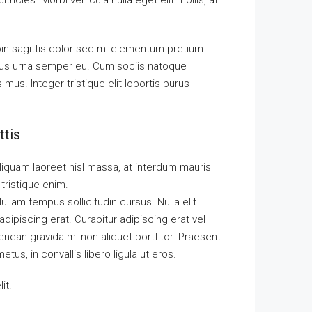
tricies. Morbi vehicula nulla eget elit mollis, at
roin sagittis dolor sed mi elementum pretium.
cus urna semper eu. Cum sociis natoque
mus. Integer tristique elit lobortis purus
ttis
Aliquam laoreet nisl massa, at interdum mauris
a tristique enim.
Nullam tempus sollicitudin cursus. Nulla elit
adipiscing erat. Curabitur adipiscing erat vel
ean gravida mi non aliquet porttitor. Praesent
us, in convallis libero ligula ut eros.
it.