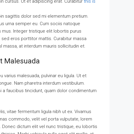
n cursus. Ut et adipiscing erat. Curabitur
this is
roin sagittis dolor sed mi elementum pretium.
cus urna semper eu. Cum sociis natoque
mus. Integer tristique elit lobortis purus
 sed eros porttitor mattis. Curabitur massa
sl massa, at interdum mauris sollicitudin et.
 At Malesuada
eu varius malesuada, pulvinar eu ligula. Ut et
 congue. Nam pharetra interdum vestibulum.
isi a faucibus tincidunt, quam dolor condimentum
lis, vitae fermentum ligula nibh ut ex. Vivamus
nas commodo, velit vel porta vulputate, lorem
Donec dictum elit vel nunc tristique, eu lobortis