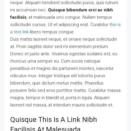
neque. Aliquam hendrerit sollicitudin purus, quis rutrum
mi accumsan nec.
Quisque bibendum orci ac nibh
facilisis
, at malesuada orci congue. Nullam tempus
sollicitudin cursus. Ut et adipiscing erat. Curabitur
this is
a text link
libero tempus congue.
Duis mattis laoreet neque, et ornare neque sollicitudin
at. Proin sagittis dolor sed mi elementum pretium.
Donec et justo ante. Vivamus egestas sodales est, eu
rhoncus urna semper eu. Cum sociis natoque
penatibus et magnis dis parturient montes, nascetur
ridiculus mus. Integer tristique elit lobortis purus
bibendum, quis dictum metus mattis. Phasellus
posuere felis sed eros porttitor mattis. Curabitur massa
magna, tempor in blandit id, porta in ligula. Aliquam
laoreet nisl massa, at interdum mauris sollicitudin et.
Quisque This Is A Link Nibh
Facilisis At Malesuada