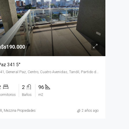
u$s79.000
u$s30.000
1026, Uriburu, La Estación, Cuatro Avenidas, Tandil, Partido de Tandil, Buenos Aires, B7000, Argentina
933, Alsina, Las Ranas, Cuatro Avenidas, Tandil, Partido de Tandil, Buenos Aires, B7000, Argentina
u$s190.000
Paz 341 5°
341, General Paz, Centro, Cuatro Avenidas, Tandil, Partido de Tandil, Buenos Aires, B7000, Argentina
2
2
96
ormitorios
Baños
m2
Mezzina Propiedades
2 años ago