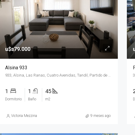
.000
u$s90.000
1287, Larrea, La Rosa, Tandil, Partido de Tandil, Buenos Aires, B7000, Argentina
u$s79.000
Alsina 933
933, Alsina, Las Ranas, Cuatro Avenidas, Tandil, Partido de Tandil, Buenos Aires, B7000, Argentina
1
1
45
Dormitorio
Baño
m2
D
Victoria Mezzina
9 meses ago