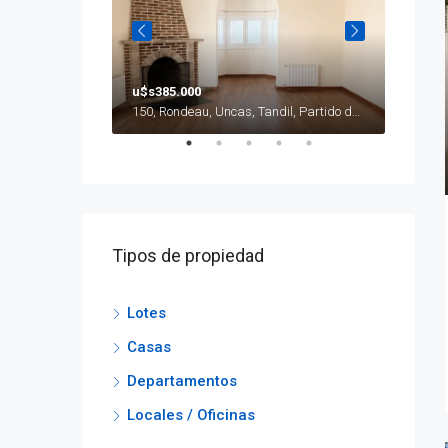
u$s385.000
u$s240
Vistalli, Graduados, Tandil, Partido de Tandil, Buenos Aires, Argentina
150, Rondeau, Uncas, Tandil, Partido de Tandil, Buenos Aires, B7000GKN, Argentina
Tipos de propiedad
Lotes
Casas
Departamentos
Locales / Oficinas