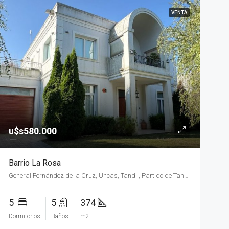
VENTA
u$s580.000
Barrio La Rosa
General Fernández de la Cruz, Uncas, Tandil, Partido de Tandil, Buenos Aires, B7000GKN, Argentina
5
5
374
Dormitorios
Baños
m2