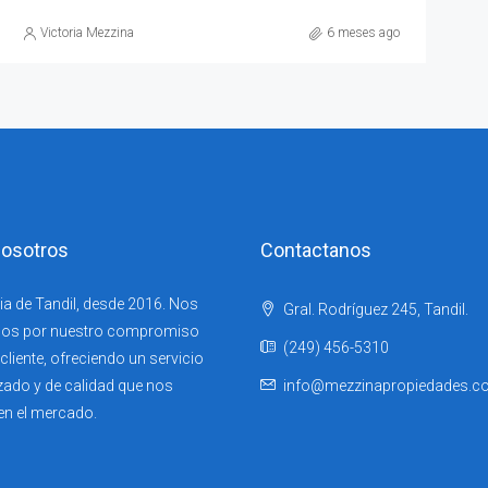
Victoria Mezzina
6 meses ago
osotros
Contactanos
ia de Tandil, desde 2016. Nos
Gral. Rodríguez 245, Tandil.
os por nuestro compromiso
(249) 456-5310
liente, ofreciendo un servicio
zado y de calidad que nos
info@mezzinapropiedades.c
en el mercado.