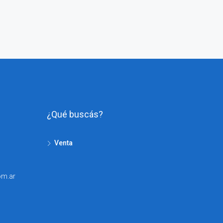
¿Qué buscás?
Venta
om.ar