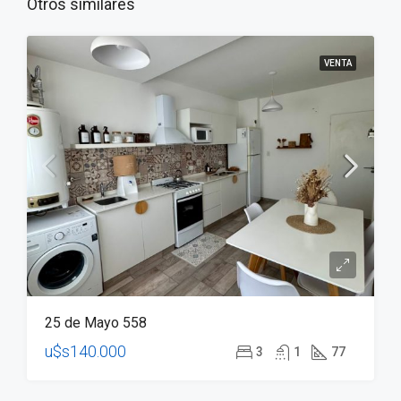
Otros similares
VENTA
25 de Mayo 558
u$s140.000
3
1
77