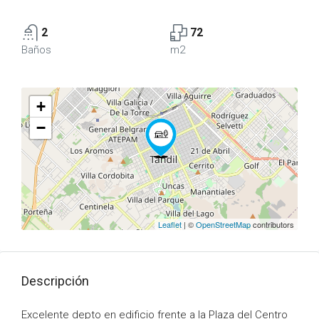
2
72
Baños
m2
+
−
Leaflet
| ©
OpenStreetMap
contributors
Descripción
Excelente depto en edificio frente a la Plaza del Centro