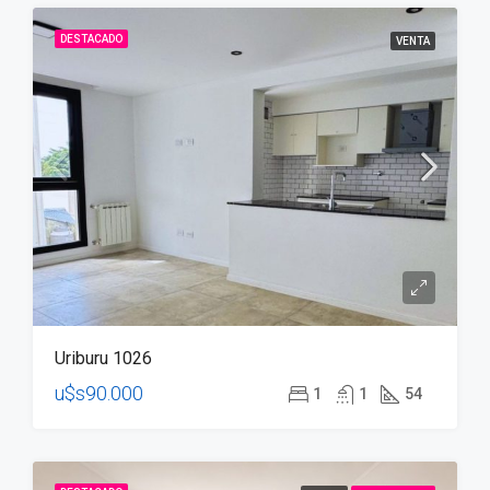
DESTACADO
VENTA
Uriburu 1026
u$s90.000
1
1
54