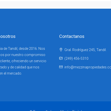
osotros
Contactanos
ia de Tandil, desde 2016. Nos
Gral. Rodríguez 245, Tandil.
os por nuestro compromiso
(249) 456-5310
liente, ofreciendo un servicio
zado y de calidad que nos
info@mezzinapropiedades.c
en el mercado.