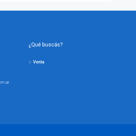
¿Qué buscás?
Venta
om.ar