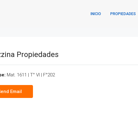
INICIO
PROPIEDADES
zina Propiedades
se:
Mat. 1611 | T° VI | F°202
Send Email