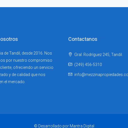
osotros
Contactanos
ia de Tandil, desde 2016. Nos
Gral. Rodríguez 245, Tandil.
os por nuestro compromiso
(249) 456-5310
liente, ofreciendo un servicio
zado y de calidad que nos
info@mezzinapropiedades.c
en el mercado.
© Desarrollado por Mantra Digital