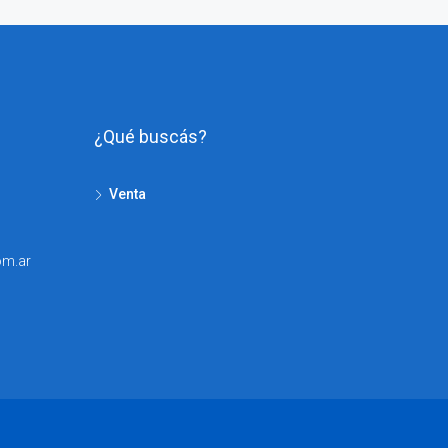
¿Qué buscás?
Venta
om.ar