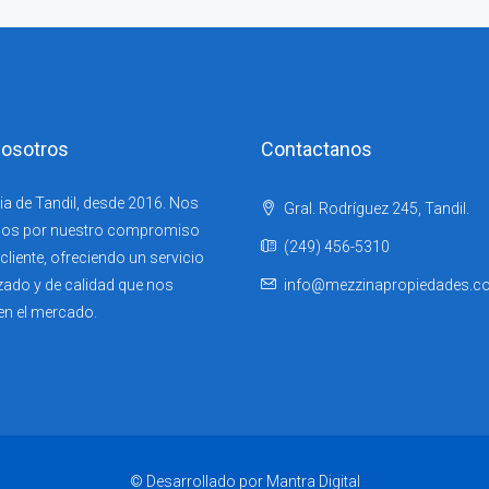
osotros
Contactanos
ia de Tandil, desde 2016. Nos
Gral. Rodríguez 245, Tandil.
os por nuestro compromiso
(249) 456-5310
liente, ofreciendo un servicio
zado y de calidad que nos
info@mezzinapropiedades.c
en el mercado.
© Desarrollado por Mantra Digital