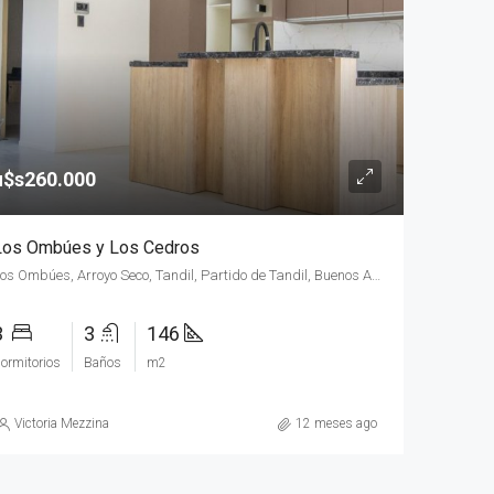
u$s79.000
u$s30.000
1026, Uriburu, La Estación, Cuatro Avenidas, Tandil, Partido de Tandil, Buenos Aires, B7000, Argentina
933, Alsina, Las Ranas, Cuatro Avenidas, Tandil, Partido de Tandil, Buenos Aires, B7000, Argentina
u$s260.000
Los Ombúes y Los Cedros
Los Ombúes, Arroyo Seco, Tandil, Partido de Tandil, Buenos Aires, Argentina
3
3
146
ormitorios
Baños
m2
Victoria Mezzina
12 meses ago