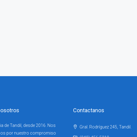
osotros
Contactanos
ia de Tandil, desde 2016. Nos
Gral. Rodríguez 245, Tandil.
os por nuestro compromiso