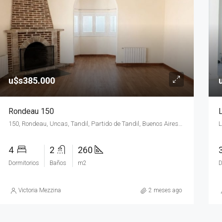
.000
u$s90.000
1287, Larrea, La Rosa, Tandil, Partido de Tandil, Buenos Aires, B7000, Argentina
u$s385.000
Rondeau 150
150, Rondeau, Uncas, Tandil, Partido de Tandil, Buenos Aires, B7000GKN, Argentina
4
2
260
Dormitorios
Baños
m2
D
Victoria Mezzina
2 meses ago