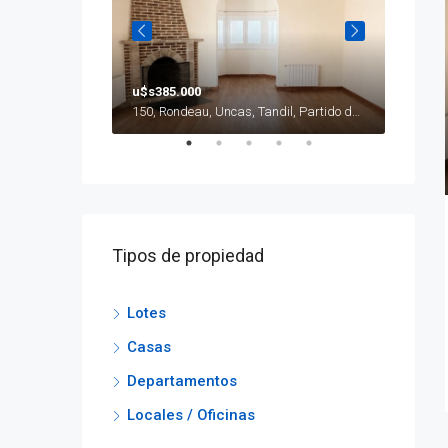
u$s385.000
u$s240
Vistalli, Graduados, Tandil, Partido de Tandil, Buenos Aires, Argentina
150, Rondeau, Uncas, Tandil, Partido de Tandil, Buenos Aires, B7000GKN, Argentina
Tipos de propiedad
Lotes
Casas
Departamentos
Locales / Oficinas